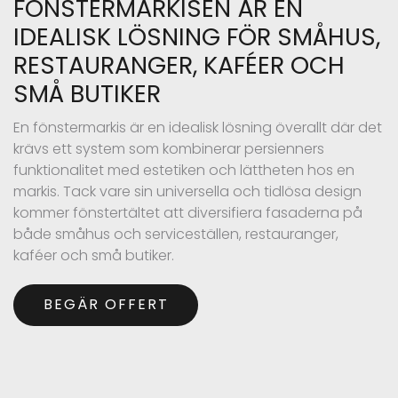
FÖNSTERMARKISEN ÄR EN
IDEALISK LÖSNING FÖR SMÅHUS,
RESTAURANGER, KAFÉER OCH
SMÅ BUTIKER
En fönstermarkis är en idealisk lösning överallt där det
krävs ett system som kombinerar persienners
funktionalitet med estetiken och lättheten hos en
markis. Tack vare sin universella och tidlösa design
kommer fönstertältet att diversifiera fasaderna på
både småhus och serviceställen, restauranger,
kaféer och små butiker.
BEGÄR OFFERT