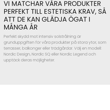
VI MATCHAR VÅRA PRODUKTER
PERFEKT TILL ESTETISKA KRAV, SÅ
ATT DE KAN GLÄDJA ÖGAT I
MÅNGA ÅR
Perfekt skydd mot intensiv solstrålning är
grunduppgiften för våra produkter på stora ytor, som
terrasser, balkonger eller trädgårdar. Välj en modell:
Nordic Design, Nordic SQ eller Nordic Legend och
upptäck deras möjligheter.