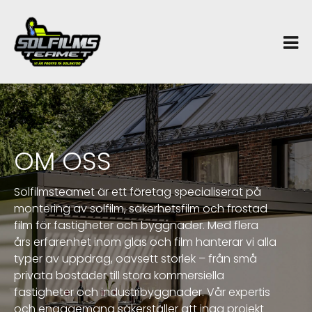
Skip
×
to
content
OM OSS
Solfilmsteamet är ett företag specialiserat på
montering av solfilm, säkerhetsfilm och frostad
film för fastigheter och byggnader. Med flera
års erfarenhet inom glas och film hanterar vi alla
typer av uppdrag, oavsett storlek – från små
privata bostäder till stora kommersiella
fastigheter och industribyggnader. Vår expertis
och engagemang säkerställer att inga projekt