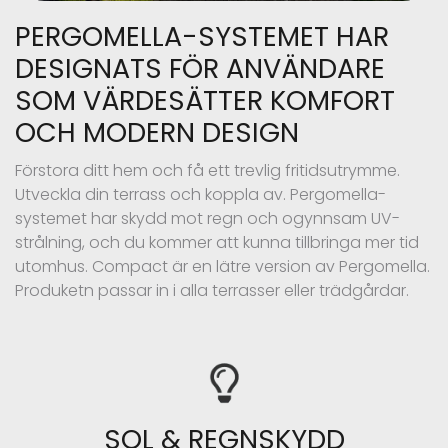
PERGOMELLA-SYSTEMET HAR
DESIGNATS FÖR ANVÄNDARE
SOM VÄRDESÄTTER KOMFORT
OCH MODERN DESIGN
Förstora ditt hem och få ett trevlig fritidsutrymme.
Utveckla din terrass och koppla av. Pergomella-
systemet har skydd mot regn och ogynnsam UV-
strålning, och du kommer att kunna tillbringa mer tid
utomhus. Compact är en lätre version av Pergomella.
Produketn passar in i alla terrasser eller trädgårdar.
SOL & REGNSKYDD