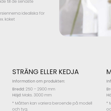
de till de senaste
rsiennerna idealiska för
x. köket
STRÄNG ELLER KEDJA
Information om produkten:
In
Bredd:
250 – 2900 mm
Br
Höjd:
Maks. 3000 mm
Hö
* Måtten kan variera beroende på modell
* 
och tyg.
oc