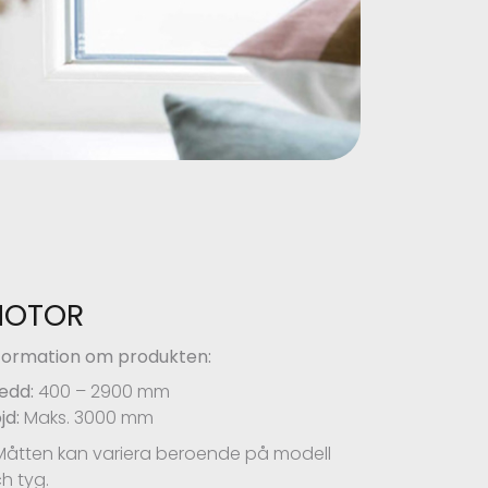
MOTOR
formation om produkten:
edd:
400 – 2900 mm
jd:
Maks. 3000 mm
Måtten kan variera beroende på modell
h tyg.