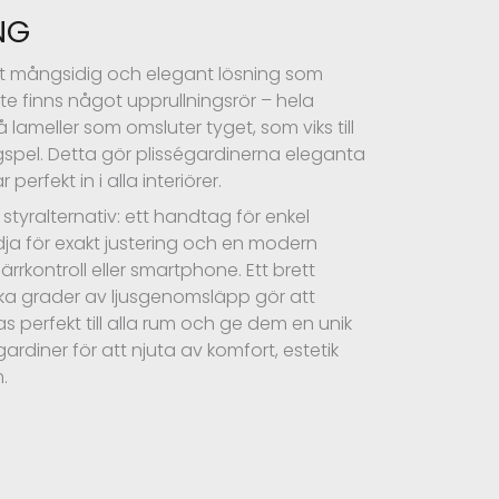
NG
emt mångsidig och elegant lösning som
te finns något upprullningsrör – hela
ameller som omsluter tyget, som viks till
ragspel. Detta gör plisségardinerna eleganta
erfekt in i alla interiörer.
styralternativ: ett handtag för enkel
dja för exakt justering och en modern
järrkontroll eller smartphone. Ett brett
ika grader av ljusgenomsläpp gör att
 perfekt till alla rum och ge dem en unik
égardiner för att njuta av komfort, estetik
.