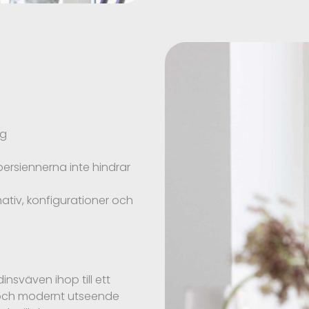
ng
ersiennerna inte hindrar
nativ, konfigurationer och
insväven ihop till ett
tt och modernt utseende