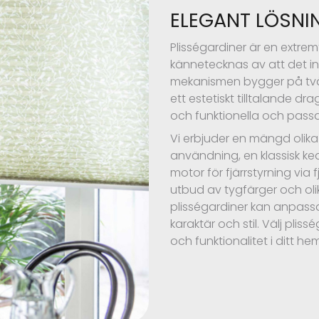
ELEGANT LÖSNI
Plisségardiner är en extr
kännetecknas av att det in
mekanismen bygger på två l
ett estetiskt tilltalande d
och funktionella och passar p
Vi erbjuder en mängd olika 
användning, en klassisk ke
motor för fjärrstyrning via f
utbud av tygfärger och ol
plisségardiner kan anpassas
karaktär och stil. Välj pliss
och funktionalitet i ditt hem