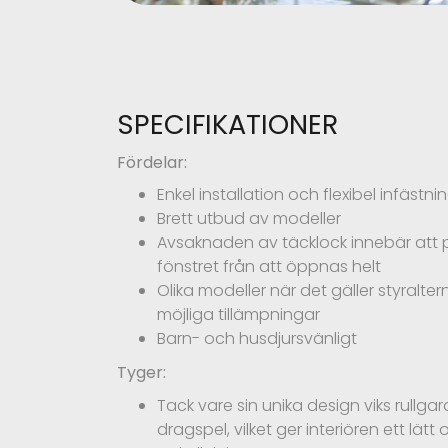
SPECIFIKATIONER
Fördelar:
Enkel installation och flexibel infästni
Brett utbud av modeller
Avsaknaden av täcklock innebär att p
fönstret från att öppnas helt
Olika modeller när det gäller styralter
möjliga tillämpningar
Barn- och husdjursvänligt
Tyger:
Tack vare sin unika design viks rullgard
dragspel, vilket ger interiören ett lä