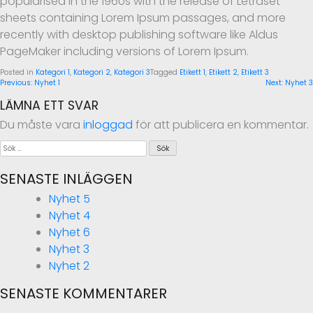
popularised in the 1960s with the release of Letraset
sheets containing Lorem Ipsum passages, and more
recently with desktop publishing software like Aldus
PageMaker including versions of Lorem Ipsum.
Posted in
Kategori 1
,
Kategori 2
,
Kategori 3
Tagged
Etikett 1
,
Etikett 2
,
Etikett 3
INLÄGGSNAVIGERING
Previous:
Nyhet 1
Next:
Nyhet 3
LÄMNA ETT SVAR
Du måste vara
inloggad
för att publicera en kommentar.
Sök
efter:
SENASTE INLÄGGEN
Nyhet 5
Nyhet 4
Nyhet 6
Nyhet 3
Nyhet 2
SENASTE KOMMENTARER