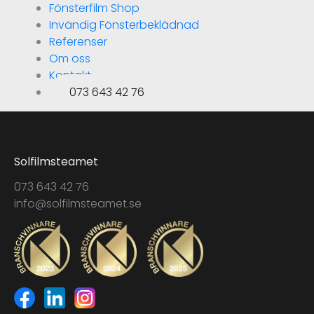
Fönsterfilm Shop
Invändig Fönsterbeklädnad
Referenser
Om oss
Kontakt
073 643 42 76
Solfilmsteamet
073 643 42 76
info@solfilmsteamet.se